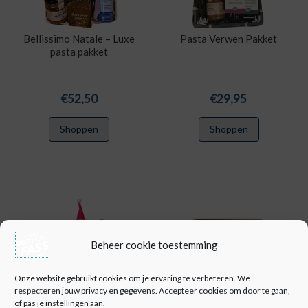
Bellissimo Natale – Luxe
Pasta Verwen Pakket
pasta pakket
€
52,50
€
29,95
Shoppen
Shoppen
Beheer cookie toestemming
Onze website gebruikt cookies om je ervaring te verbeteren. We
respecteren jouw privacy en gegevens. Accepteer cookies om door te gaan,
of pas je instellingen aan.