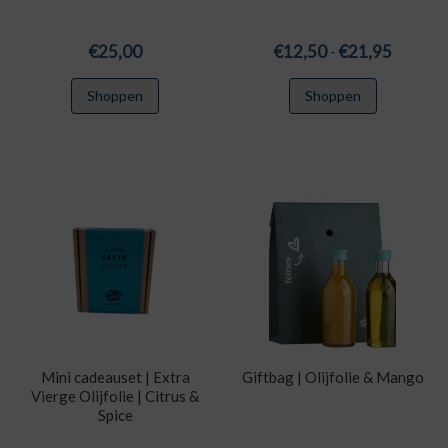
Prijskla
€
25,00
€
12,50
-
€
21,95
€12,50
Dit
Shoppen
Shoppen
tot
product
€21,95
heeft
meerdere
variaties.
Deze
optie
kan
gekozen
worden
op
de
productpa
Mini cadeauset | Extra
Giftbag | Olijfolie & Mango
Vierge Olijfolie | Citrus &
Spice