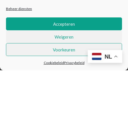
Giftmand met gevulde
Bubbels & food giftset XL
Beheer diensten
kerstboom
Accepteren
€
64,95
€
131,95
Weigeren
Shoppen
Shoppen
Voorkeuren
NL
Cookiebeleid
Privacybeleid
Trio gluhwein & food
Mini cadeauset | Extra