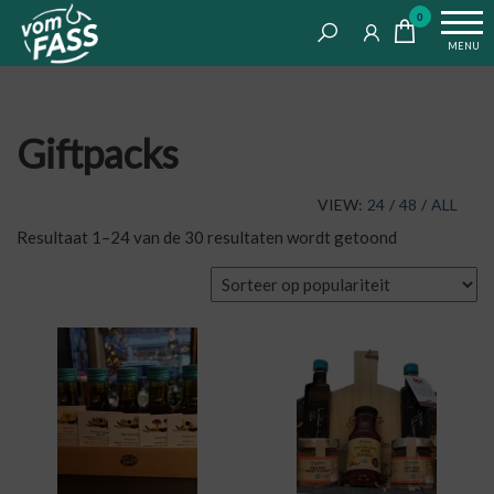
Life
Ga
VomFASS
0
tastes
naar
Food
MENU
good
de
inhoud
Giftpacks
VIEW:
24
/
48
/
ALL
Gesorteerd
Resultaat 1–24 van de 30 resultaten wordt getoond
op
populariteit