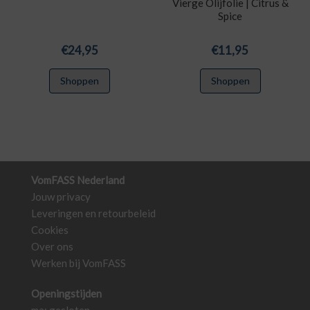
Vierge Olijfolie | Citrus &
Spice
€
24,95
€
11,95
Shoppen
Shoppen
VomFASS Nederland
Jouw privacy
Leveringen en retourbeleid
Cookies
Over ons
Werken bij VomFASS
Openingstijden