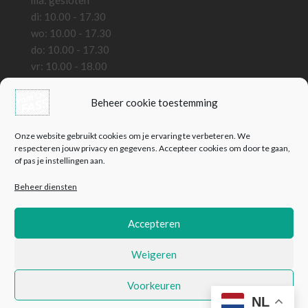
ma: gesloten
di: 10.00 - 17.30
wo: 10.00 - 17.30
do: 10.00 - 17.30
vr: 10.00 - 18.00
za: 10.00 - 18.00
zo: gesloten
Beheer cookie toestemming
Bedrijfsinformatie
Onze website gebruikt cookies om je ervaring te verbeteren. We
VomFass Wassenaar B.V.
respecteren jouw privacy en gegevens. Accepteer cookies om door te gaan,
of pas je instellingen aan.
KVK: 82127441
BTW: NL861324559B01
Beheer diensten
Contact
E:
info@vomfass-nederland.nl
Accepteren
T: +31 (0) 85 4444 730
Weigeren
© 2026 VomFASS Wassenaar B.V.
Voorkeuren
NL