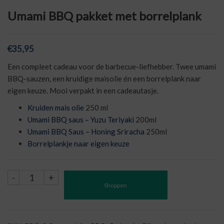
Umami BBQ pakket met borrelplank
€
35,95
Een compleet cadeau voor de barbecue-liefhebber. Twee umami
BBQ-sauzen, een kruidige maisolie én een borrelplank naar
eigen keuze. Mooi verpakt in een cadeautasje.
Kruiden mais olie
250 ml
Umami BBQ saus – Yuzu Teriyaki
200ml
Umami BBQ Saus – Honing Sriracha
250ml
Borrelplankje naar eigen keuze
Umami
-
+
Shoppen
BBQ
pakket
met
borrelplank