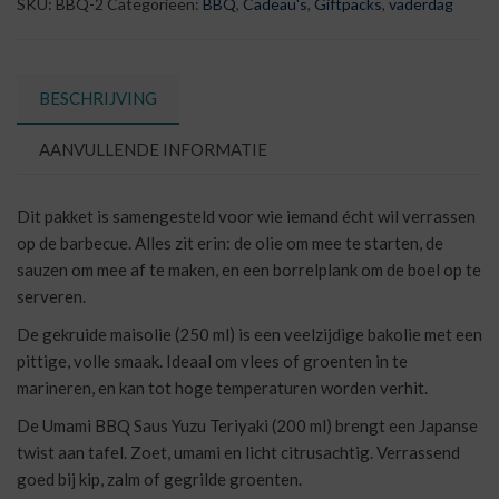
SKU:
BBQ-2
Categorieën:
BBQ
,
Cadeau's
,
Giftpacks
,
vaderdag
aantal
BESCHRIJVING
AANVULLENDE INFORMATIE
Dit pakket is samengesteld voor wie iemand écht wil verrassen
op de barbecue. Alles zit erin: de olie om mee te starten, de
sauzen om mee af te maken, en een borrelplank om de boel op te
serveren.
De gekruide maisolie (250 ml) is een veelzijdige bakolie met een
pittige, volle smaak. Ideaal om vlees of groenten in te
marineren, en kan tot hoge temperaturen worden verhit.
De Umami BBQ Saus Yuzu Teriyaki (200 ml) brengt een Japanse
twist aan tafel. Zoet, umami en licht citrusachtig. Verrassend
goed bij kip, zalm of gegrilde groenten.