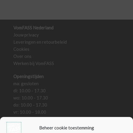
VomFASS Nederland
Jouw privacy
Leveringen en retourbeleid
Cookies
Over ons
Werken bij VomFASS
Openingstijden
ma: gesloten
di: 10.00 - 17.30
wo: 10.00 - 17.30
do: 10.00 - 17.30
vr: 10.00 - 18.00
za: 10.00 - 18.00
zo: gesloten
Beheer cookie toestemming