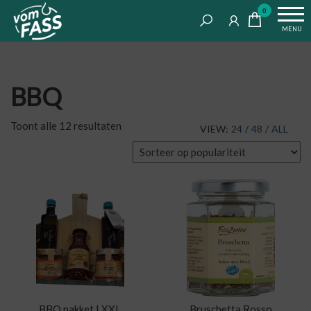
Life
Ga
VomFASS
0
tastes
naar
Food
MENU
good
de
inhoud
BBQ
Gesorteerd
Toont alle 12 resultaten
VIEW:
24
/
48
/
ALL
op
populariteit
BBQ pakket | XXL
Bruschetta Rosso