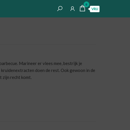
0
VRIJ
arbecue. Marineer er vlees mee, bestrijk je
ke kruidenextracten doen de rest. Ook gewoon in de
t zijn recht komt.