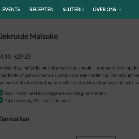
EVENTS
RECEPTEN
SLIJTERIJ
OVER ONS
Gekruide Maïsolie
Prijsklasse:
4,40
-
€
29,25
€4,40
en kruidige maïsolie met uitgesproken smaak — gemaakt voor op de b
tot
raadfolie of gebruik hem als basis voor een snelle rub. De natuurlij
€29,25
an werkt hij uitstekend, maar eerlijk gezegd is de bbq waar hij echt to
Voor 16.00 besteld, volgende werkdag verzonden
Bij bezorging 18+ leeftijdscheck
Kenmerken