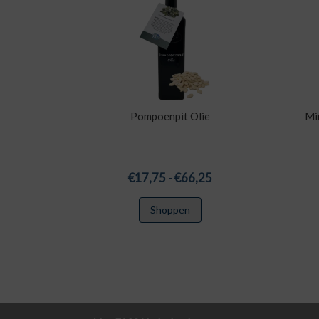
Pompoenpit Olie
Mi
Prijsklasse:
€
17,75
-
€
66,25
€17,75
Dit
Shoppen
tot
product
€66,25
heeft
meerdere
variaties.
Deze
optie