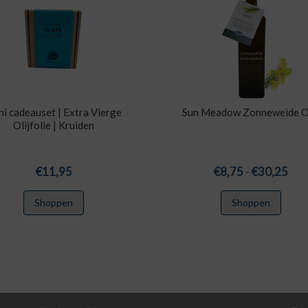
ni cadeauset | Extra Vierge
Sun Meadow Zonneweide O
Olijfolie | Kruiden
Prij
€
11,95
€
8,75
-
€
30,25
€8,
Dit
Shoppen
Shoppen
tot
produ
€30
heeft
meerd
variat
Deze
optie