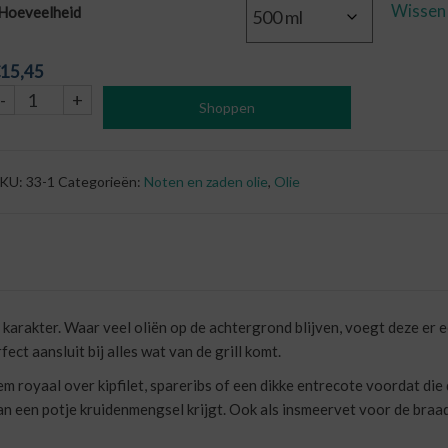
Wissen
Hoeveelheid
15,45
Gekruide
-
+
Shoppen
Maïsolie
aantal
KU:
33-1
Categorieën:
Noten en zaden olie
,
Olie
arakter. Waar veel oliën op de achtergrond blijven, voegt deze er e
ect aansluit bij alles wat van de grill komt.
 hem royaal over kipfilet, spareribs of een dikke entrecote voordat d
an een potje kruidenmengsel krijgt. Ook als insmeervet voor de braadf