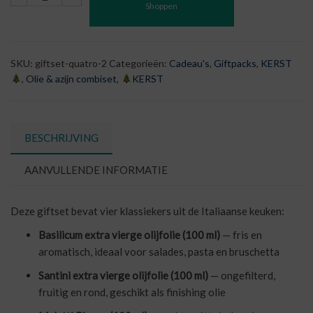
Shoppen
|
Olie
&
Balsamico
SKU:
giftset-quatro-2
Categorieën:
Cadeau's
,
Giftpacks
,
KERST
Italia
,
Olie & azijn combiset
,
KERST
aantal
BESCHRIJVING
AANVULLENDE INFORMATIE
Deze giftset bevat vier klassiekers uit de Italiaanse keuken:
Basilicum extra vierge olijfolie (100 ml)
— fris en
aromatisch, ideaal voor salades, pasta en bruschetta
Santini extra vierge olijfolie (100 ml)
— ongefilterd,
fruitig en rond, geschikt als finishing olie