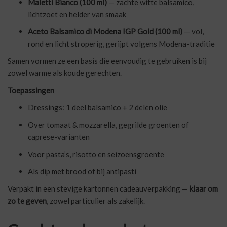
Maletti Bianco (100 ml)
— zachte witte balsamico,
lichtzoet en helder van smaak
Aceto Balsamico di Modena IGP Gold (100 ml)
— vol,
rond en licht stroperig, gerijpt volgens Modena-traditie
Samen vormen ze een basis die eenvoudig te gebruiken is bij
zowel warme als koude gerechten.
Toepassingen
Dressings: 1 deel balsamico + 2 delen olie
Over tomaat & mozzarella, gegrilde groenten of
caprese-varianten
Voor pasta’s, risotto en seizoensgroente
Als dip met brood of bij antipasti
Verpakt in een stevige kartonnen cadeauverpakking —
klaar om
zo te geven
, zowel particulier als zakelijk.