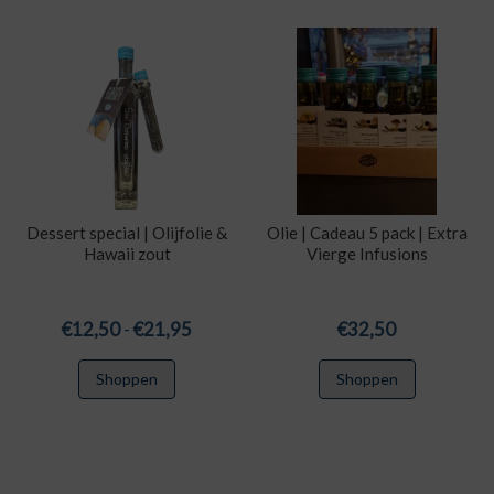
Dessert special | Olijfolie &
Olie | Cadeau 5 pack | Extra
Hawaii zout
Vierge Infusions
Prijsklasse:
€
12,50
-
€
21,95
€
32,50
€12,50
Dit
Shoppen
Shoppen
tot
product
€21,95
heeft
meerdere
variaties.