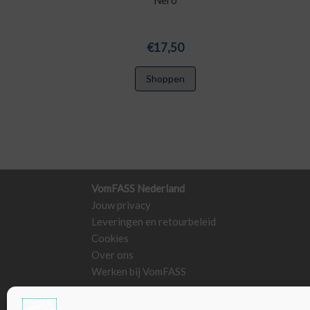
Nero
€
17,50
Shoppen
VomFASS Nederland
Jouw privacy
Leveringen en retourbeleid
Cookies
Over ons
Werken bij VomFASS