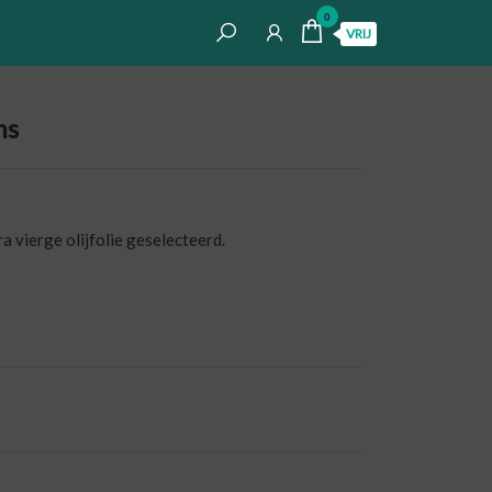
0
VRIJ
ns
a vierge olijfolie geselecteerd.