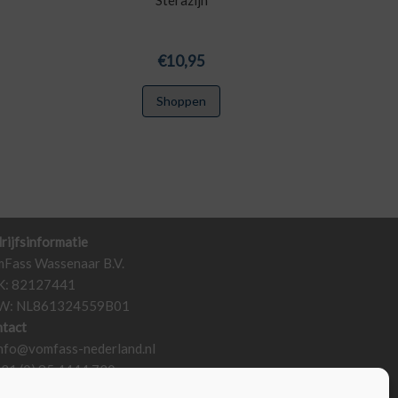
Sterazijn
€
10,95
Shoppen
rijfsinformatie
Fass Wassenaar B.V.
K: 82127441
W: NL861324559B01
tact
nfo@vomfass-nederland.nl
+31 (0) 85 4444 730