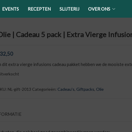
EVENTS
RECEPTEN
SLIJTERIJ
OVER ONS
Olie | Cadeau 5 pack | Extra Vierge Infusio
32,50
n dit extra vierge infusions cadeau pakket hebben we de mooiste extr
itverkocht
KU:
NL-gift-2013
Categorieën:
Cadeau's
,
Giftpacks
,
Olie
FORMATIE