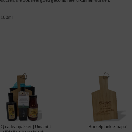
roducten, die ook heel goed gecombineerd kunnen worden:
n
100ml
Q cadeaupakket | Umami +
Borrelplankje ‘papa’