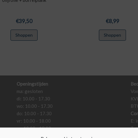
olijfolie + borrelplank
€
39,50
€
8,99
Shoppen
Shoppen
Openingstijden
Bed
ma: gesloten
Vom
di: 10.00 - 17.30
KV
wo: 10.00 - 17.30
BT
do: 10.00 - 17.30
Con
vr: 10.00 - 18.00
E:
i
za: 10.00 - 18.00
T: 
zo: gesloten