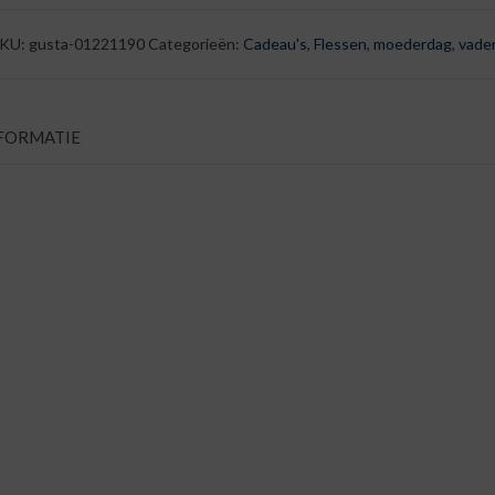
-
Terra
KU:
gusta-01221190
Categorieën:
Cadeau's
,
Flessen
,
moederdag
,
vade
-
150ml
aantal
FORMATIE