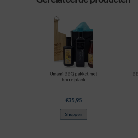
Umami BBQ pakket met
BB
borrelplank
€
35,95
Shoppen