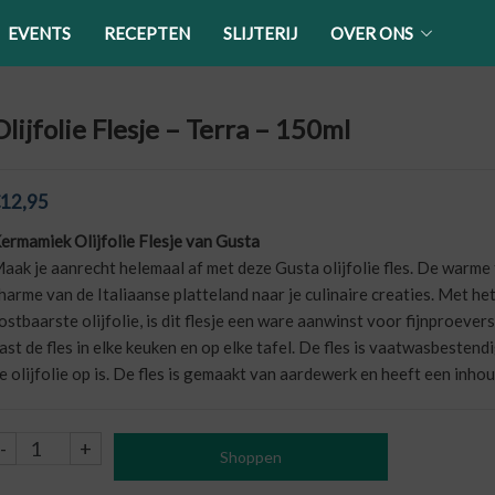
EVENTS
RECEPTEN
SLIJTERIJ
OVER ONS
Olijfolie Flesje – Terra – 150ml
12,95
ermamiek Olijfolie Flesje van Gusta
aak je aanrecht helemaal af met deze Gusta olijfolie fles. De warme
harme van de Italiaanse platteland naar je culinaire creaties. Met h
ostbaarste olijfolie, is dit flesje een ware aanwinst voor fijnproeve
ast de fles in elke keuken en op elke tafel. De fles is vaatwasbestendi
e olijfolie op is. De fles is gemaakt van aardewerk en heeft een inho
Olijfolie
-
+
Shoppen
Flesje