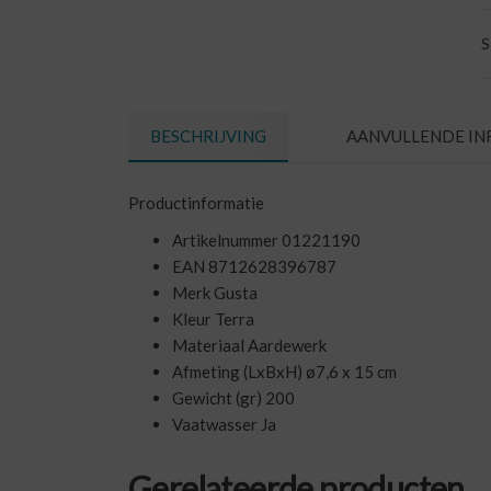
S
BESCHRIJVING
AANVULLENDE IN
Productinformatie
Artikelnummer 01221190
EAN 8712628396787
Merk Gusta
Kleur Terra
Materiaal Aardewerk
Afmeting (LxBxH) ø7,6 x 15 cm
Gewicht (gr) 200
Vaatwasser Ja
Gerelateerde producten