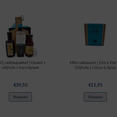
Q cadeaupakket | Umami +
Mini cadeauset | Extra Vie
olijfolie + borrelplank
Olijfolie | Citrus & Spice
€
39,50
€
11,95
Shoppen
Shoppen