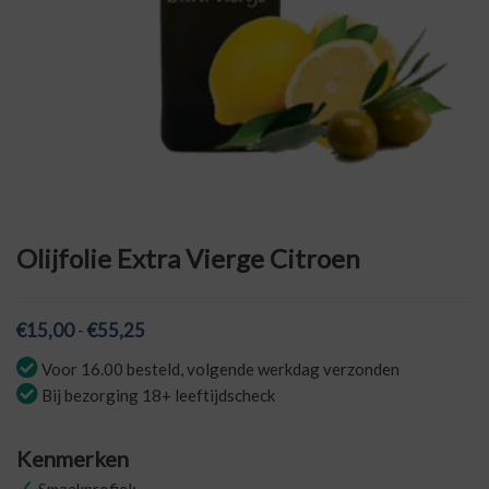
Olijfolie Extra Vierge Citroen
Prijsklasse:
€
15,00
-
€
55,25
€15,00
Voor 16.00 besteld, volgende werkdag verzonden
tot
Bij bezorging 18+ leeftijdscheck
€55,25
Kenmerken
✓
Smaakprofiel: