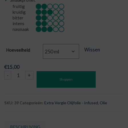
fruitig
kruidig
bitter
intens
nasmaak
Wissen
Hoeveelheid
€
15,00
Olijfolie
-
+
Shoppen
Extra
Vierge
Citroen
aantal
SKU:
39
Categorieën:
Extra Vergie Olijfolie - Infused
,
Olie
BESCHRIJVING