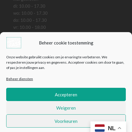
di: 10.00 - 17.30
wo: 10.00 - 17.30
do: 10.00 - 17.30
vr: 10.00 - 18.00
za: 10.00 - 18.00
zo: gesloten
Beheer cookie toestemming
Bedrijfsinformatie
Onze website gebruikt cookies om je ervaring te verbeteren. We
VomFass Wassenaar B.V.
respecteren jouw privacy en gegevens. Accepteer cookies om door te gaan,
of pas je instellingen aan.
KVK: 82127441
BTW: NL861324559B01
Beheer diensten
Contact
E:
info@vomfass-nederland.nl
Accepteren
T: +31 (0) 85 4444 730
Weigeren
© 2026 VomFASS Wassenaar B.V.
Voorkeuren
NL