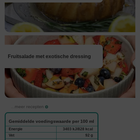
Fruitsalade met exotische dressing
...meer recepten
Gemiddelde voedingswaarde per 100 ml
Energie
3403 kJ/828 kcal
Vet
92 g