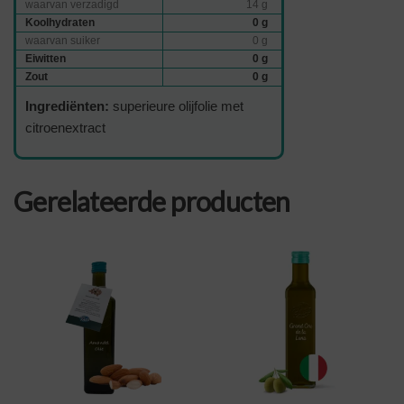
waarvan verzadigd
14 g
Koolhydraten
0 g
waarvan suiker
0 g
Eiwitten
0 g
Zout
0 g
Ingrediënten:
superieure olijfolie met
citroenextract
Gerelateerde producten