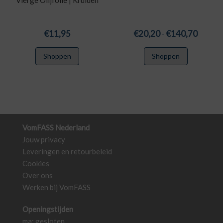
Prijskl
€
11,95
€
20,20
-
€
140,70
€20,2
Dit
Shoppen
Shoppen
tot
product
€140,
heeft
meerdere
variaties.
Deze
optie
VomFASS Nederland
kan
Jouw privacy
gekozen
Leveringen en retourbeleid
worden
Cookies
op
Over ons
de
Werken bij VomFASS
productpa
Openingstijden
ma: gesloten