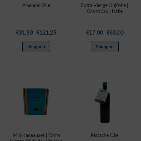
Amandel Olie
Extra Vierge Olijfolie |
Grand Cru | Italie
Prijsklasse:
Prijskla
€
31,50
-
€
121,25
€
17,00
-
€
63,00
€31,50
€17,00
Dit
Dit
Shoppen
Shoppen
tot
tot
product
product
€121,25
€63,00
heeft
heeft
meerdere
meerdere
variaties.
variaties.
Deze
Deze
optie
optie
kan
kan
gekozen
gekozen
worden
worden
op
op
de
de
productpagina
productpa
Mini cadeauset | Extra
Pistache Olie
Vierge Olijfolie | Kruiden