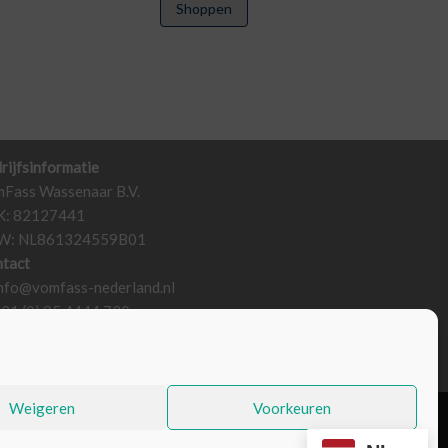
Shoppen
rijfsinformatie
Fass Wassenaar B.V.
K: 82127441
W: NL861324559B01
tact
nfo@vomfass-nederland.nl
+31 (0) 85 4444 730
Weigeren
Voorkeuren