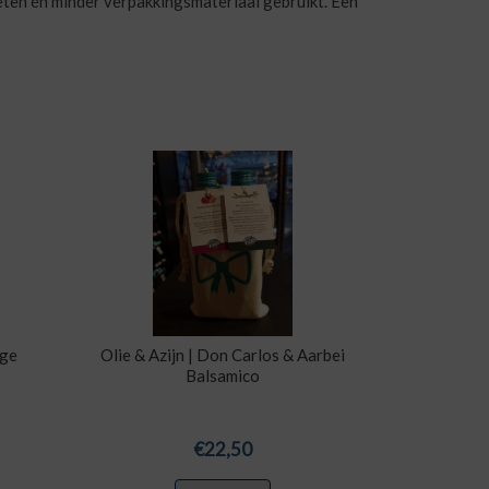
ieten én minder verpakkingsmateriaal gebruikt. Een
rge
Olie & Azijn | Don Carlos & Aarbei
Balsamico
€
22,50