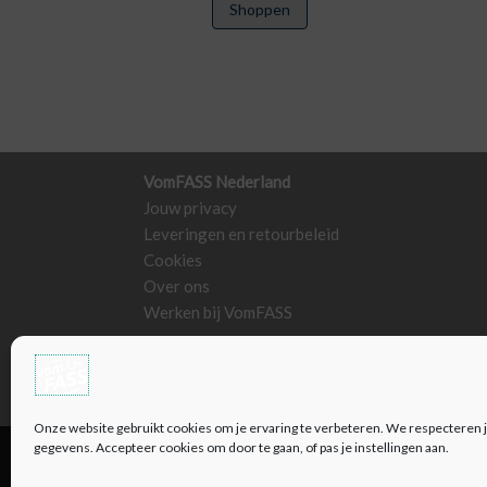
Shoppen
VomFASS Nederland
Jouw privacy
Leveringen en retourbeleid
Cookies
Over ons
Werken bij VomFASS
Onze website gebruikt cookies om je ervaring te verbeteren. We respecteren 
gegevens. Accepteer cookies om door te gaan, of pas je instellingen aan.