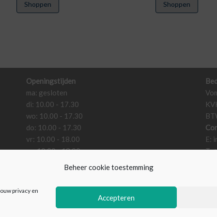
Shoppen
Shoppen
Openingstijden
Bed
ma: gesloten
Vom
di: 10.00 - 17.30
KV
wo: 10.00 - 17.30
BT
do: 10.00 - 17.30
Con
vr: 10.00 - 18.00
E:
i
za: 10.00 - 18.00
T: 
zo: gesloten
Beheer cookie toestemming
jouw privacy en
Accepteren
© 2026 VomFASS Wassenaar B.V.