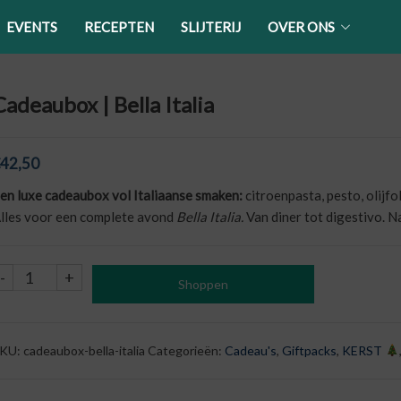
EVENTS
RECEPTEN
SLIJTERIJ
OVER ONS
Cadeaubox | Bella Italia
42,50
en luxe cadeaubox vol Italiaanse smaken:
citroenpasta, pesto, olijfo
lles voor een complete avond
Bella Italia.
Van diner tot digestivo. N
Cadeaubox
-
+
Shoppen
|
Bella
Italia
KU:
cadeaubox-bella-italia
Categorieën:
Cadeau's
,
Giftpacks
,
KERST
aantal