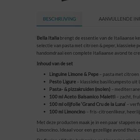
BESCHRIJVING
AANVULLENDE IN
Bella Italia
brengt de essentie van de Italiaanse 
selectie van pasta met citroen & peper, klassieke p
handomdraai een complete Italiaanse avond te creë
Inhoud van de set
Linguine Limone & Pepe
– pasta met citroen
Pesto Ligure
– klassieke basilicumpesto uit 
Pasta- & pizzakruiden (molen)
– mediterrane
100 ml Aceto Balsamico Maletti
– zacht, fru
100 ml olijfolie ‘Grand Cru de la Luna’
– verfi
100 ml Limoncino
– fris-citroenlikeur, heerli
Met deze producten maak je in een paar stappen een 
Limoncino. Ideaal voor een gezellige avond thuis o