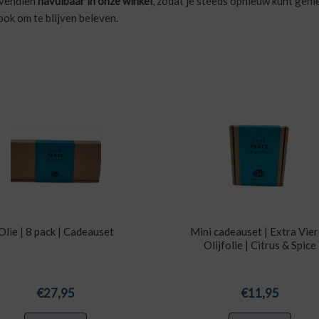
bovendien
navulbaar in onze winkel
, zodat je steeds opnieuw kunt gen
ook om te blijven beleven.
Olie | 8 pack | Cadeauset
Mini cadeauset | Extra Vie
Olijfolie | Citrus & Spice
€
27,95
€
11,95