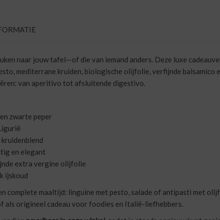
FORMATIE
keuken naar jouw tafel—of die van iemand anders. Deze luxe cadeauv
esto, mediterrane kruiden, biologische olijfolie, verfijnde balsamico 
ren: van aperitivo tot afsluitende digestivo.
 en zwarte peper
Ligurië
 kruidenblend
itig en elegant
jnde extra vergine olijfolie
jk ijskoud
complete maaltijd: linguine met pesto, salade of antipasti met olijfo
f als origineel cadeau voor foodies en Italië-liefhebbers.