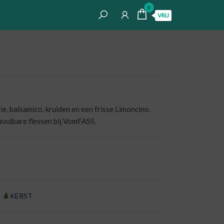
0
VRIJ
lie, balsamico, kruiden en een frisse Limoncino.
avulbare flessen bij VomFASS.
,
KERST