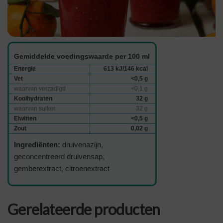
Gemiddelde voedingswaarde per 100 ml
Energie
613 kJ/146 kcal
Vet
<0,5 g
waarvan verzadigd
<0,1 g
Koolhydraten
32 g
waarvan suiker
32 g
Eiwitten
<0,5 g
Zout
0,02 g
Ingrediënten:
druivenazijn,
geconcentreerd druivensap,
gemberextract, citroenextract
Gerelateerde producten