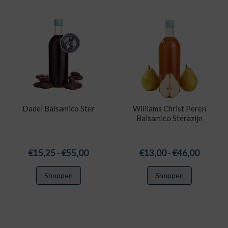
Dadel Balsamico Ster
Williams Christ Peren
Balsamico Sterazijn
Prijsklasse:
Prijskla
€
15,25
-
€
55,00
€
13,00
-
€
46,00
€15,25
€13,00
Dit
Dit
Shoppen
Shoppen
tot
tot
product
product
€55,00
€46,00
heeft
heeft
meerdere
meerdere
variaties.
variaties.