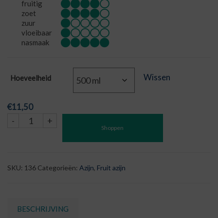
fruitig
zoet
zuur
vloeibaar
nasmaak
Wissen
Hoeveelheid
€
11,50
Gember
-
+
Shoppen
Druiven
Azijn
aantal
SKU:
136
Categorieën:
Azijn
,
Fruit azijn
BESCHRIJVING