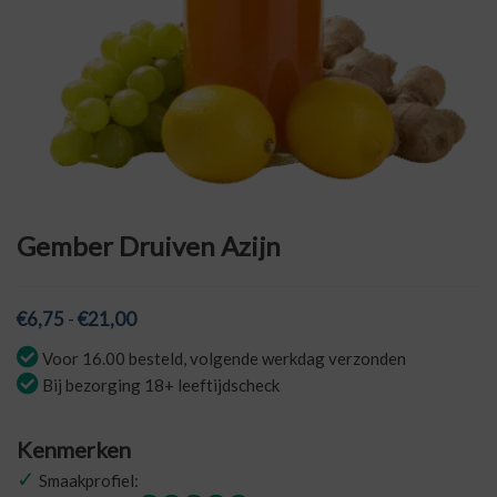
Gember Druiven Azijn
Prijsklasse:
€
6,75
-
€
21,00
€6,75
Voor 16.00 besteld, volgende werkdag verzonden
tot
Bij bezorging 18+ leeftijdscheck
€21,00
Kenmerken
✓
Smaakprofiel: