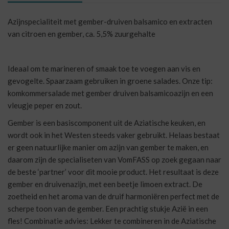
Azijnspecialiteit met gember-druiven balsamico en extracten
van citroen en gember, ca. 5,5% zuurgehalte
Ideaal om te marineren of smaak toe te voegen aan vis en
gevogelte. Spaarzaam gebruiken in groene salades. Onze tip:
komkommersalade met gember druiven balsamicoazijn en een
vleugje peper en zout.
Gember is een basiscomponent uit de Aziatische keuken, en
wordt ook in het Westen steeds vaker gebruikt. Helaas bestaat
er geen natuurlijke manier om azijn van gember te maken, en
daarom zijn de specialiseten van VomFASS op zoek gegaan naar
de beste ‘partner’ voor dit mooie product. Het resultaat is deze
gember en druivenazijn, met een beetje limoen extract. De
zoetheid en het aroma van de druif harmoniëren perfect met de
scherpe toon van de gember. Een prachtig stukje Azië in een
fles! Combinatie advies: Lekker te combineren in de Aziatische