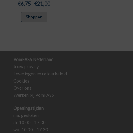
Prijsklasse:
€
6,75
-
€
21,00
€6,75
Dit
Shoppen
tot
product
€21,00
heeft
meerdere
variaties.
Deze
optie
VomFASS Nederland
kan
Jouw privacy
gekozen
Leveringen en retourbeleid
worden
Cookies
op
Over ons
de
Werken bij VomFASS
productpagina
Openingstijden
ma: gesloten
di: 10.00 - 17.30
wo: 10.00 - 17.30