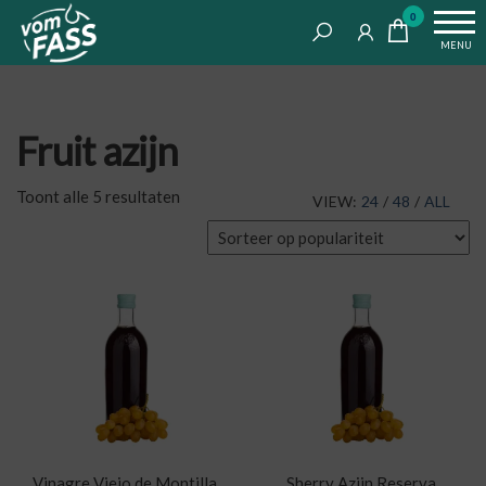
Life
Ga
VomFASS
0
tastes
naar
Food
MENU
good
de
inhoud
Fruit azijn
Gesorteerd
Toont alle 5 resultaten
VIEW:
24
/
48
/
ALL
op
populariteit
Vinagre Viejo de Montilla
Sherry Azijn Reserva