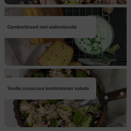
Gemberbrood met walnotenolie
Snelle couscous komkommer salade