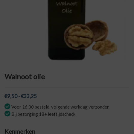
Walnoot olie
Prijsklasse:
€
9,50
-
€
33,25
€9,50
Voor 16.00 besteld, volgende werkdag verzonden
tot
Bij bezorging 18+ leeftijdscheck
€33,25
Kenmerken