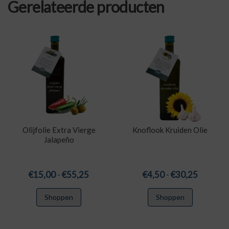
Gerelateerde producten
Olijfolie Extra Vierge
Knoflook Kruiden Olie
Jalapeño
Prijsklasse:
Prijskla
€
15,00
-
€
55,25
€
4,50
-
€
30,25
€15,00
€4,50
Dit
Dit
Shoppen
Shoppen
tot
tot
product
product
€55,25
€30,25
heeft
heeft
meerdere
meerdere