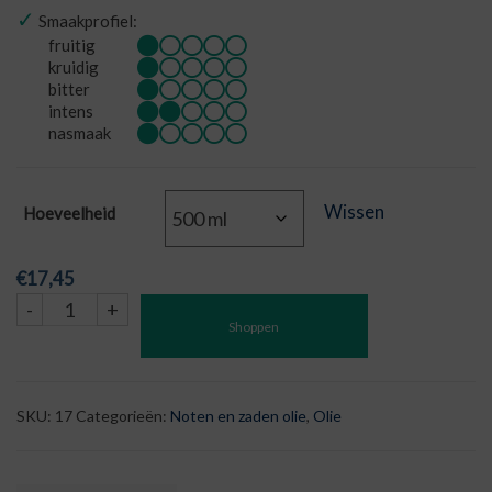
✓
Smaakprofiel:
fruitig
kruidig
bitter
intens
nasmaak
Wissen
Hoeveelheid
€
17,45
Walnoot
-
+
Shoppen
olie
aantal
SKU:
17
Categorieën:
Noten en zaden olie
,
Olie