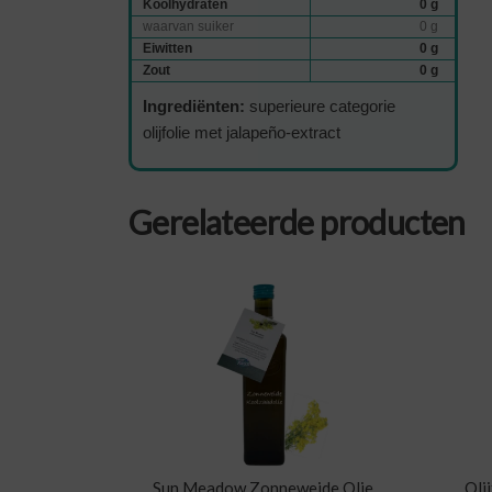
Koolhydraten
0 g
waarvan suiker
0 g
Eiwitten
0 g
Zout
0 g
Ingrediënten:
superieure categorie
olijfolie met jalapeño-extract
Gerelateerde producten
Sun Meadow Zonneweide Olie
Oli