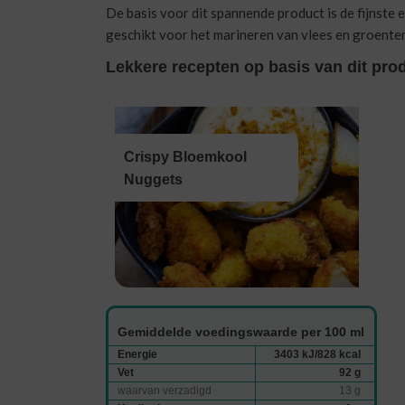
De basis voor dit spannende product is de fijnste 
geschikt voor het marineren van vlees en groenten
Lekkere recepten op basis van dit pro
Crispy Bloemkool
Nuggets
Gemiddelde voedingswaarde per 100 ml
Energie
3403 kJ/828 kcal
Vet
92 g
waarvan verzadigd
13 g