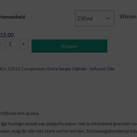
Wissen
Hoeveelheid
15,00
Olijfolie
-
+
Shoppen
Extra
Vierge
Jalapeño
KU:
12512
Categorieën:
Extra Vergie Olijfolie - Infused
,
Olie
aantal
 olijfolie met aroma.
rige fruitige smaak van jalapeño peper. Het is uitstekend geschikt v
uden, mag de olie niet sterk verhit worden. Seizoensgebonden produc