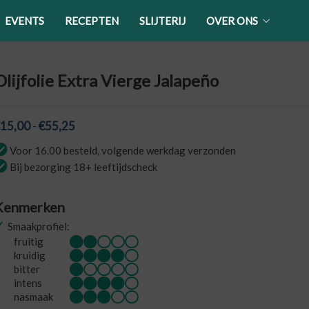
EVENTS
RECEPTEN
SLIJTERIJ
OVER ONS
Olijfolie Extra Vierge Jalapeño
Prijsklasse:
15,00
-
€
55,25
€15,00
Voor 16.00 besteld, volgende werkdag verzonden
tot
Bij bezorging 18+ leeftijdscheck
€55,25
Kenmerken
✓
Smaakprofiel:
fruitig
kruidig
bitter
intens
nasmaak