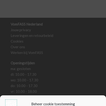
VomFASS Nederland
Jouw privacy
Leveringen en retourbeleid
Cookies
Over ons
Werken bij VomFASS
Openingstijden
ma: gesloten
di: 10.00 - 17.30
wo: 10.00 - 17.30
do: 10.00 - 17.30
vr: 10.00 - 18.00
za: 10.00 - 18.00
zo: gesloten
Beheer cookie toestemming