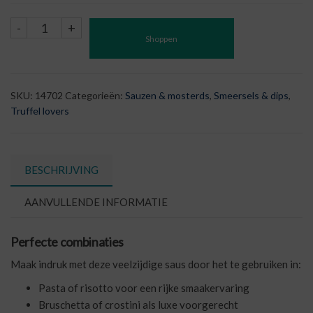
Salsa
-
+
Shoppen
Tartufata
-
Truffelsaus
aantal
SKU:
14702
Categorieën:
Sauzen & mosterds
,
Smeersels & dips
,
Truffel lovers
BESCHRIJVING
AANVULLENDE INFORMATIE
Perfecte combinaties
Maak indruk met deze veelzijdige saus door het te gebruiken in:
Pasta of risotto voor een rijke smaakervaring
Bruschetta of crostini als luxe voorgerecht