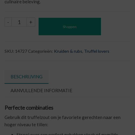
culinaire beleving.
Sale
-
+
Shoppen
al
Tartufo
-
Zout
SKU:
14727
Categorieën:
Kruiden & rubs
,
Truffel lovers
met
Zomertruffel
aantal
BESCHRIJVING
AANVULLENDE INFORMATIE
Perfecte combinaties
Gebruik dit truffelzout om je favoriete gerechten naar een
hoger niveau te tillen:
Strooi over een perfect gebakken steak of gegrilde