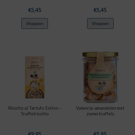
€
5,45
€
5,45
Shoppen
Shoppen
Risotto al Tartufo Estivo –
Valencia-amandelen met
Truffelrisotto
zomertruffels
€
9,95
€
5,95