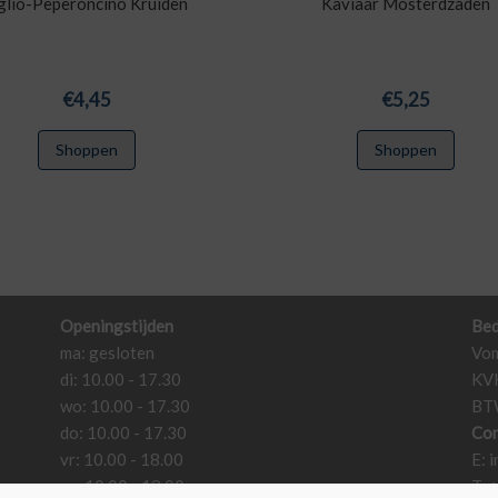
glio-Peperoncino Kruiden
Kaviaar Mosterdzaden
€
4,45
€
5,25
Shoppen
Shoppen
Openingstijden
Bed
ma: gesloten
Vom
di: 10.00 - 17.30
KV
wo: 10.00 - 17.30
BT
do: 10.00 - 17.30
Con
vr: 10.00 - 18.00
E:
i
za: 10.00 - 18.00
T: 