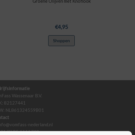
Groene Olijven met Knoflook
€
4,95
Shoppen
rijfsinformatie
Fass Wassenaar B.V.
K: 82127441
W: NL861324559B01
tact
nfo@vomfass-nederland.nl
+31 (0) 85 4444 730