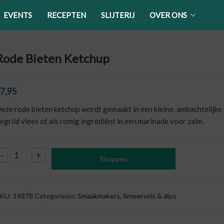
EVENTS
RECEPTEN
SLIJTERIJ
OVER ONS
Rode Bieten Ketchup
7,95
eze rode bieten ketchup wordt gemaakt in een kleine, ambachtelijke fa
egrild vlees of als romig ingrediënt in een marinade voor zalm.
Rode
-
+
Shoppen
Bieten
Ketchup
aantal
KU:
14878
Categorieën:
Smaakmakers
,
Smeersels & dips