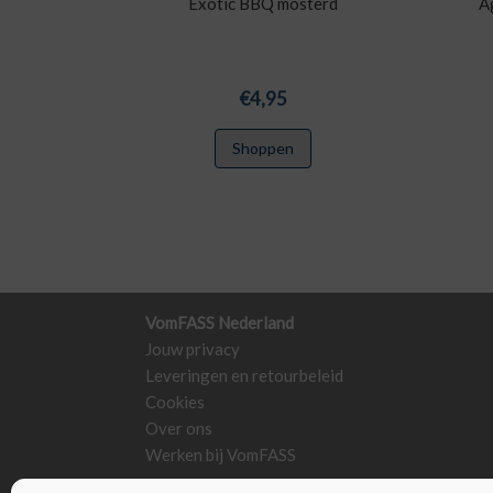
Exotic BBQ mosterd
A
€
4,95
Shoppen
VomFASS Nederland
Jouw privacy
Leveringen en retourbeleid
Cookies
Over ons
Werken bij VomFASS