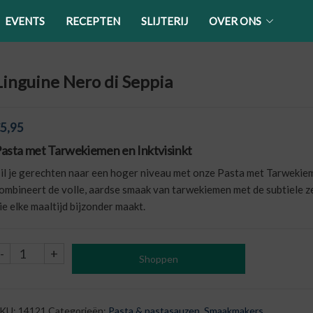
EVENTS
RECEPTEN
SLIJTERIJ
OVER ONS
Linguine Nero di Seppia
5,95
asta met Tarwekiemen en Inktvisinkt
il je gerechten naar een hoger niveau met onze Pasta met Tarwekieme
ombineert de volle, aardse smaak van tarwekiemen met de subtiele z
ie elke maaltijd bijzonder maakt.
Linguine
-
+
Shoppen
Nero
di
Seppia
KU:
14121
Categorieën:
Pasta & pastasauzen
,
Smaakmakers