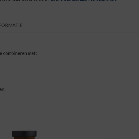
aantal
FORMATIE
te combineren met:
en.