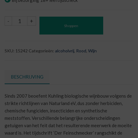
Bij bezorging 18+ leeftijdscheck
Kuhling
-
+
Shoppen
Cabernet
Sauvignon
Zero
-
SKU:
15242
Categorieën:
alcoholvrij
,
Rood
,
Wijn
Alcoholvrij
aantal
BESCHRIJVING
Sinds 2007 beoefent Kuhling biologische wijnbouw volgens de
strikte richtlijnen van Naturland eV, dus zonder herbiciden,
chemische fungiciden, insecticiden en synthetische
meststoffen. Verschillende belangrijke onderscheidingen
getuigen van het feit dat het resulterende meerwerk de moeite
waard is. Het tijdschrift ‘Der Feinschmecker’ rangschikt de