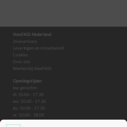
VomFASS Nederland
Jouw privacy
Leveringen en retourbeleid
Cookies
Over ons
Werken bij VomFASS
Openingstijden
ma: gesloten
di: 10.00 - 17.30
wo: 10.00 - 17.30
do: 10.00 - 17.30
vr: 10.00 - 18.00
za: 10.00 - 18.00