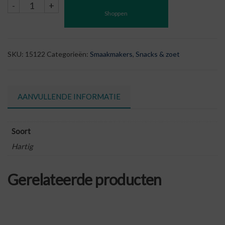
Kaas
-
+
Shoppen
crackers
-
Parmezaanse
kaas
SKU:
15122
Categorieën:
Smaakmakers
,
Snacks & zoet
aantal
AANVULLENDE INFORMATIE
Soort
Hartig
Gerelateerde producten