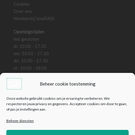
Cookies
Over ons
Werken bij VomFASS
Openingstijden
ma: gesloten
di: 10.00 - 17.30
wo: 10.00 - 17.30
do: 10.00 - 17.30
vr: 10.00 - 18.00
za: 10.00 - 18.00
zo: gesloten
Beheer cookie toestemming
Bedrijfsinformatie
Onze website gebruikt cookies om je ervaring te verbeteren. We
VomFass Wassenaar B.V.
respecteren jouw privacy en gegevens. Accepteer cookies om door te gaan,
of pas je instellingen aan.
KVK: 82127441
BTW: NL861324559B01
Beheer diensten
Contact
E:
info@vomfass-nederland.nl