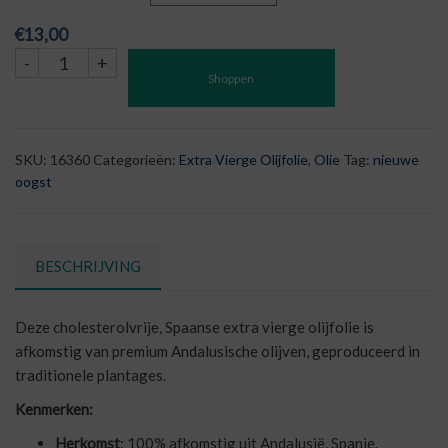
€
13,00
Extra
-
+
Shoppen
Vierge
Olijfolie
|
Florelia
SKU:
16360
Categorieën:
Extra Vierge Olijfolie
,
Olie
Tag:
nieuwe
|
oogst
Spanje
aantal
BESCHRIJVING
Deze cholesterolvrije, Spaanse extra vierge olijfolie is
afkomstig van premium Andalusische olijven, geproduceerd in
traditionele plantages.
Kenmerken:
Herkomst
: 100% afkomstig uit Andalusië, Spanje.