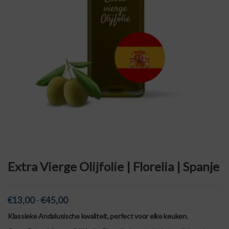
Extra Vierge Olijfolie | Florelia | Spanje
Prijsklasse:
€
13,00
-
€
45,00
€13,00
Klassieke Andalusische kwaliteit, perfect voor elke keuken.
tot