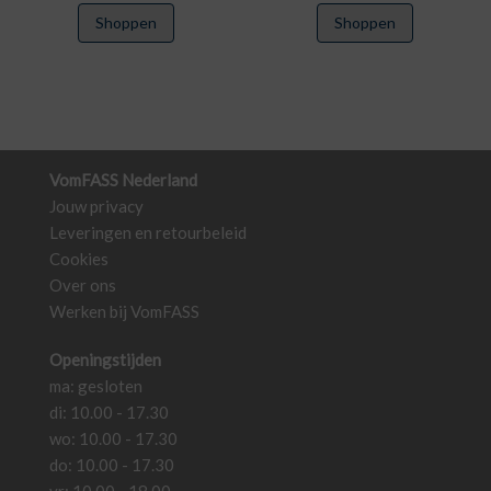
€16,25
€15,00
Dit
Dit
Shoppen
Shoppen
tot
tot
product
product
€60,25
€55,25
heeft
heeft
meerdere
meerdere
variaties.
variaties.
Deze
Deze
optie
optie
VomFASS Nederland
kan
kan
Jouw privacy
gekozen
gekozen
Leveringen en retourbeleid
worden
worden
Cookies
op
op
Over ons
de
de
Werken bij VomFASS
productpagina
productpa
Openingstijden
ma: gesloten
di: 10.00 - 17.30
wo: 10.00 - 17.30
do: 10.00 - 17.30