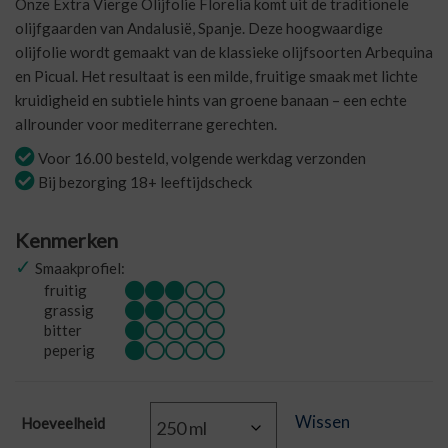
Onze Extra Vierge Olijfolie Florelia komt uit de traditionele
€45,00
olijfgaarden van Andalusië, Spanje. Deze hoogwaardige
olijfolie wordt gemaakt van de klassieke olijfsoorten Arbequina
en Picual. Het resultaat is een milde, fruitige smaak met lichte
kruidigheid en subtiele hints van groene banaan – een echte
allrounder voor mediterrane gerechten.
Voor 16.00 besteld, volgende werkdag verzonden
Bij bezorging 18+ leeftijdscheck
Kenmerken
✓
Smaakprofiel:
fruitig
grassig
bitter
peperig
Wissen
Hoeveelheid