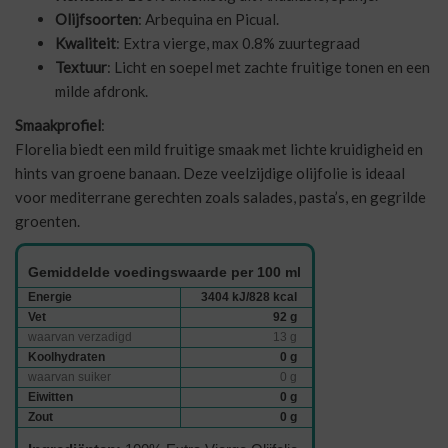
Olijfsoorten
: Arbequina en Picual.
Kwaliteit
: Extra vierge, max 0.8% zuurtegraad
Textuur
: Licht en soepel met zachte fruitige tonen en een
milde afdronk.
Smaakprofiel
:
Florelia biedt een mild fruitige smaak met lichte kruidigheid en
hints van groene banaan. Deze veelzijdige olijfolie is ideaal
voor mediterrane gerechten zoals salades, pasta’s, en gegrilde
groenten.
Gemiddelde voedingswaarde per 100 ml
Energie
3404 kJ/828 kcal
Vet
92 g
waarvan verzadigd
13 g
Koolhydraten
0 g
waarvan suiker
0 g
Eiwitten
0 g
Zout
0 g