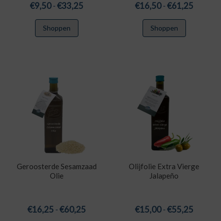
Prijsklasse:
Prijskla
€
9,50
-
€
33,25
€
16,50
-
€
61,25
€9,50
€16,50
Dit
Dit
Shoppen
Shoppen
tot
tot
product
product
€33,25
€61,25
heeft
heeft
meerdere
meerdere
variaties.
variaties.
Deze
Deze
optie
optie
kan
kan
gekozen
gekozen
worden
worden
op
op
de
de
productpagina
productpa
Geroosterde Sesamzaad
Olijfolie Extra Vierge
Olie
Jalapeño
Prijsklasse:
Prijskla
€
16,25
-
€
60,25
€
15,00
-
€
55,25