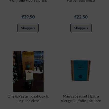
+ olijfolie + borrelplank
Aarbei Balsamico
€
39,50
€
22,50
Shoppen
Shoppen
Olie & Pasta | Knoflook &
Mini cadeauset | Extra
Linguine Nero
Vierge Olijfolie | Kruiden