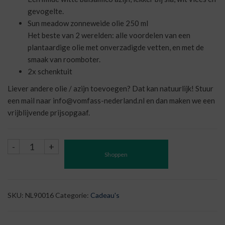
gevogelte.
Sun meadow zonneweide olie 250 ml
Het beste van 2 werelden: alle voordelen van een
plantaardige olie met onverzadigde vetten, en met de
smaak van roomboter.
2x schenktuit
Liever andere olie / azijn toevoegen? Dat kan natuurlijk! Stuur
een mail naar info@vomfass-nederland.nl en dan maken we een
vrijblijvende prijsopgaaf.
Borrelplank
-
+
Shoppen
met
olie
&
azijn
SKU:
NL90016
Categorie:
Cadeau's
aantal