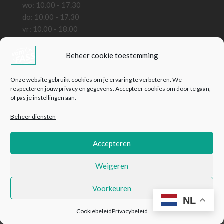
wo: 10.00 - 17.30
do: 10.00 - 17.30
vr: 10.00 - 18.00
za: 10.00 - 18.00
zo: gesloten
Beheer cookie toestemming
Bedrijfsinformatie
Onze website gebruikt cookies om je ervaring te verbeteren. We
VomFass Wassenaar B.V.
respecteren jouw privacy en gegevens. Accepteer cookies om door te gaan,
of pas je instellingen aan.
KVK: 82127441
BTW: NL861324559B01
Beheer diensten
Contact
E:
info@vomfass-nederland.nl
Accepteren
T: +31 (0) 85 4444 730
Weigeren
© 2026 VomFASS Wassenaar B.V.
Voorkeuren
NL
Cookiebeleid
Privacybeleid
Herroeping van contract