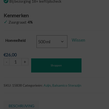
Bij bezorging 18+ leeftijdscheck
Kenmerken
✓
Zuurgraad:
4%
Wissen
Hoeveelheid
€
26,00
Abrikozen
-
+
Shoppen
Balsamico
Ster
aantal
SKU:
15838
Categorieën:
Azijn
,
Balsamico Sterazijn
BESCHRIJVING