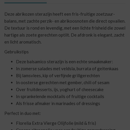
Deze abrikozen sterazijn heeft een fris-fruitige zoetzuur-
balans, met zachte perzik- en abrikoosnoten die direct opvallen.
De textuur is rond en levendig, met een lichte frisheid die zowel
hartige als zoete gerechten optilt. De afdronk is elegant, zacht
en licht aromatisch.
Gebruikstips
Deze balsamico sterazijn is een echte smaakmaker:
In zomerse salades met veldsla, burrata of geitenkaas
Bij lamsvlees, kip of verfijnde grillgerechten
In oosterse gerechten met gember, chili of sesam
Over fruitdesserts, ijs, yoghurt of cheesecake
In sprankelende mocktails of fruitige cocktails
Als frisse afmaker in marinades of dressings
Perfect in duo met:
Florelia Extra Vierge Olijfolie (mild & fris)
Groene citroenolie voor een fruitige zomerdressing