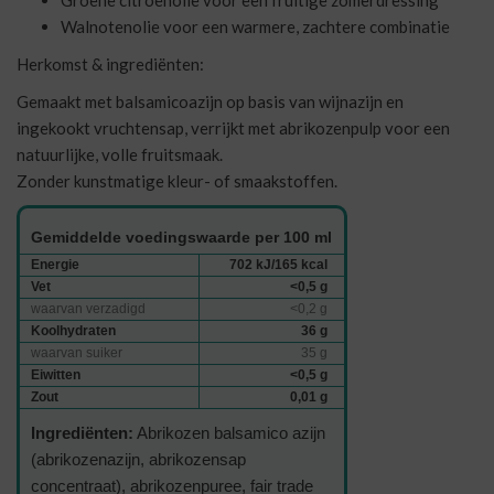
Walnotenolie voor een warmere, zachtere combinatie
Herkomst & ingrediënten:
Gemaakt met balsamicoazijn op basis van wijnazijn en
ingekookt vruchtensap, verrijkt met abrikozenpulp voor een
natuurlijke, volle fruitsmaak.
Zonder kunstmatige kleur- of smaakstoffen.
Gemiddelde voedingswaarde per 100 ml
Energie
702 kJ/165 kcal
Vet
<0,5 g
waarvan verzadigd
<0,2 g
Koolhydraten
36 g
waarvan suiker
35 g
Eiwitten
<0,5 g
Zout
0,01 g
Ingrediënten:
Abrikozen balsamico azijn
(abrikozenazijn, abrikozensap
concentraat), abrikozenpuree, fair trade