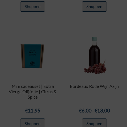
€6,75
€14,75
Dit
Dit
Shoppen
Shoppen
tot
tot
product
product
€21,00
€53,00
heeft
heeft
meerdere
meerdere
variaties.
variaties.
Deze
Deze
optie
optie
kan
kan
gekozen
gekozen
worden
worden
op
op
de
de
productpagina
productpa
Mini cadeauset | Extra
Bordeaux Rode Wijn Azijn
Vierge Olijfolie | Citrus &
Spice
Prijskla
€
11,95
€
6,00
-
€
18,00
€6,00
Dit
Shoppen
Shoppen
tot
product