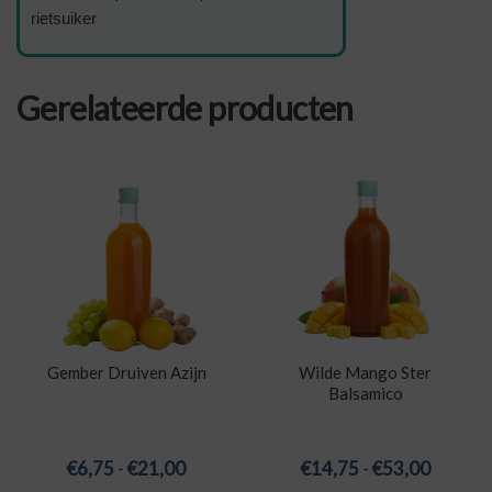
rietsuiker
Gerelateerde producten
Gember Druiven Azijn
Wilde Mango Ster
Balsamico
Prijsklasse:
Prijskla
€
6,75
-
€
21,00
€
14,75
-
€
53,00