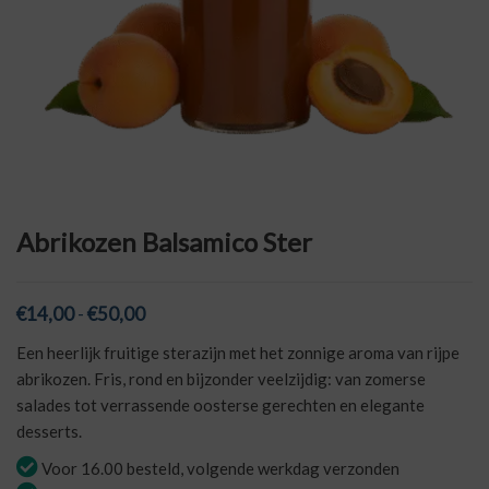
Abrikozen Balsamico Ster
Prijsklasse:
€
14,00
-
€
50,00
€14,00
Een heerlijk fruitige sterazijn met het zonnige aroma van rijpe
tot
abrikozen. Fris, rond en bijzonder veelzijdig: van zomerse
€50,00
salades tot verrassende oosterse gerechten en elegante
desserts.
Voor 16.00 besteld, volgende werkdag verzonden