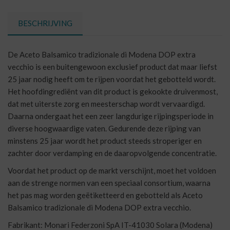
extra
vecchio
BESCHRIJVING
aantal
De Aceto Balsamico tradizionale di Modena DOP extra
vecchio is een buitengewoon exclusief product dat maar liefst
25 jaar nodig heeft om te rijpen voordat het gebotteld wordt.
Het hoofdingrediënt van dit product is gekookte druivenmost,
dat met uiterste zorg en meesterschap wordt vervaardigd.
Daarna ondergaat het een zeer langdurige rijpingsperiode in
diverse hoogwaardige vaten. Gedurende deze rijping van
minstens 25 jaar wordt het product steeds stroperiger en
zachter door verdamping en de daaropvolgende concentratie.
Voordat het product op de markt verschijnt, moet het voldoen
aan de strenge normen van een speciaal consortium, waarna
het pas mag worden geëtiketteerd en gebotteld als Aceto
Balsamico tradizionale di Modena DOP extra vecchio.
Fabrikant: Monari Federzoni SpA IT-41030 Solara (Modena)