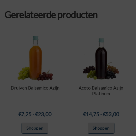
Gerelateerde producten
Druiven Balsamico Azijn
Aceto Balsamico Azijn
Platinum
Prijsklasse:
Prijskla
€
7,25
-
€
23,00
€
14,75
-
€
53,00
€7,25
€14,75
Dit
Dit
Shoppen
Shoppen
tot
tot
product
product