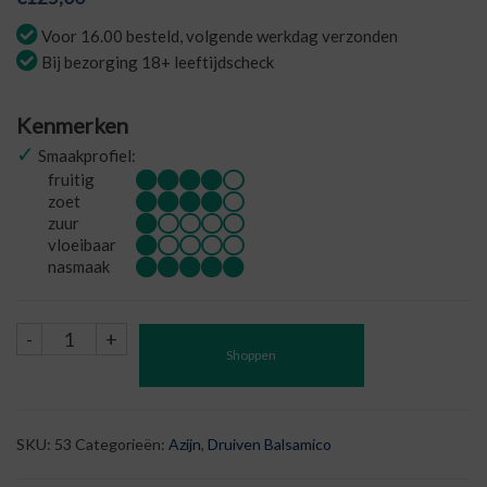
Voor 16.00 besteld, volgende werkdag verzonden
Bij bezorging 18+ leeftijdscheck
Kenmerken
✓
Smaakprofiel:
fruitig
zoet
zuur
vloeibaar
nasmaak
Aceto
-
+
Shoppen
Balsamico
traditioneel
di
Modena
SKU:
53
Categorieën:
Azijn
,
Druiven Balsamico
DOP