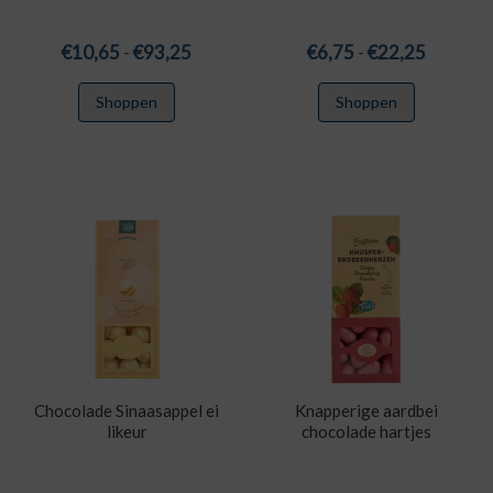
Prijsklasse:
Prijskla
€
10,65
-
€
93,25
€
6,75
-
€
22,25
€10,65
€6,75
Dit
Dit
Shoppen
Shoppen
tot
tot
product
product
€93,25
€22,25
heeft
heeft
meerdere
meerdere
variaties.
variaties.
Deze
Deze
optie
optie
kan
kan
gekozen
gekozen
worden
worden
op
op
de
de
productpagina
productpa
Chocolade Sinaasappel ei
Knapperige aardbei
likeur
chocolade hartjes