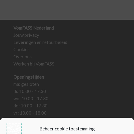
VomFASS Nederland
Jouw privacy
Leveringen en retourbeleid
Cookies
Over ons
Werken bij VomFASS
Openingstijden
ma: gesloten
di: 10.00 - 17.30
wo: 10.00 - 17.30
do: 10.00 - 17.30
vr: 10.00 - 18.00
za: 10.00 - 18.00
zo: gesloten
Beheer cookie toestemming