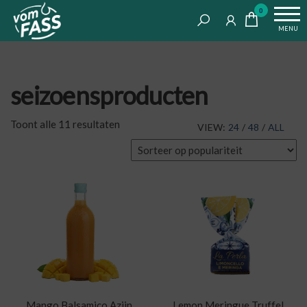
Life
Ga
VomFASS
0
tastes
naar
Food
MENU
good
de
inhoud
seizoensproducten
Gesorteerd
Toont alle 11 resultaten
VIEW:
24
/
48
/
ALL
op
populariteit
Mango Balsamico Azijn
Lemon Meringue Truffel