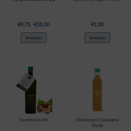
Prijsklasse:
€
9,75
-
€
33,00
€
1,00
€9,75
Dit
Shoppen
Shoppen
tot
product
€33,00
heeft
meerdere
variaties.
Deze
optie
kan
gekozen
worden
op
de
productpagina
Hazelnoot olie
Vlierbessen Calamansi
Shrub